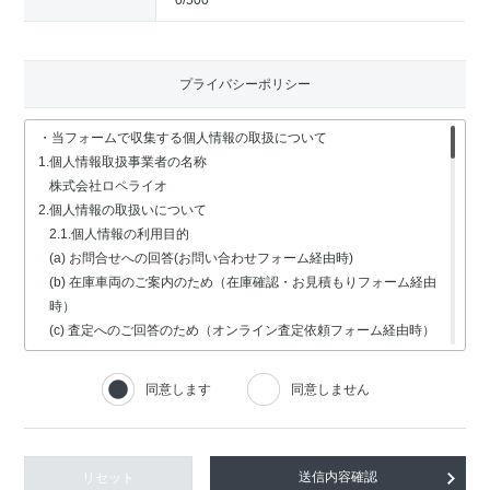
0
/500
プライバシーポリシー
・当フォームで収集する個人情報の取扱について
1.個人情報取扱事業者の名称
株式会社ロペライオ
2.個人情報の取扱いについて
2.1.個人情報の利用目的
(a) お問合せへの回答(お問い合わせフォーム経由時)
(b) 在庫車両のご案内のため（在庫確認・お見積もりフォーム経由
時）
(c) 査定へのご回答のため（オンライン査定依頼フォーム経由時）
(d) 車検・修理関連の回答のため（車検・修理の受付フォーム経由
時）
同意します
同意しません
(e) 採用選考業務（採用情報フォーム経由時）
2.2.個人情報の取扱いの委託
個人情報の取扱いの全部又は一部を委託する場合は、委託する個人
情報の安全管理が図られるよう、充分な保護水準を備えている委託
リセット