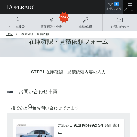
0
お気に入り
メニュー
中古車検索
高価買取・査定
車検/修理
お問い合わせ
TOP
在庫確認・見積依頼
在庫確認・見積依頼フォーム
STEP1.
在庫確認・見積依頼内容の入力
お問い合わせ車両
9
一括であと
台
お問い合わせできます
ポルシェ 911(Type992) S/T 6MT 左H
…