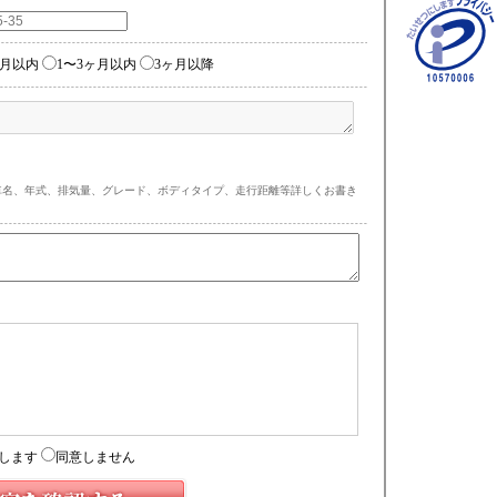
ヶ月以内
1〜3ヶ月以内
3ヶ月以降
車名、年式、排気量、グレード、ボディタイプ、走行距離等詳しくお書き
)
します
同意しません
もりフォーム経由時）
フォーム経由時）