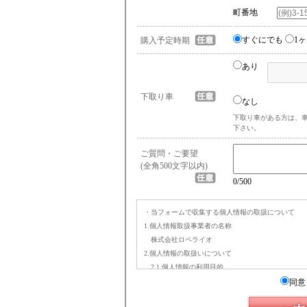
町番地
すぐにでも
1
購入予定時期
あり
下取り車
なし
下取り車がある方は、
下さい。
ご質問・ご要望
(全角500文字以内)
0
/500
・当フォームで収集する個人情報の取扱について
1.個人情報取扱事業者の名称
株式会社ロペライオ
2.個人情報の取扱いについて
2.1.個人情報の利用目的
(a) お問合せへの回答(お問い合わせフォーム経由時
同意
(b) 在庫車両のご案内のため（在庫確認・お見積
(c) 査定へのご回答のため（オンライン査定依頼