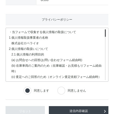
0
/500
プライバシーポリシー
・当フォームで収集する個人情報の取扱について
1.個人情報取扱事業者の名称
株式会社ロペライオ
2.個人情報の取扱いについて
2.1.個人情報の利用目的
(a) お問合せへの回答(お問い合わせフォーム経由時)
(b) 在庫車両のご案内のため（在庫確認・お見積もりフォーム経由
時）
(c) 査定へのご回答のため（オンライン査定依頼フォーム経由時）
(d) 車検・修理関連の回答のため（車検・修理の受付フォーム経由
時）
同意します
同意しません
(e) 採用選考業務（採用情報フォーム経由時）
2.2.個人情報の取扱いの委託
個人情報の取扱いの全部又は一部を委託する場合は、委託する個人
情報の安全管理が図られるよう、充分な保護水準を備えている委託
リセット