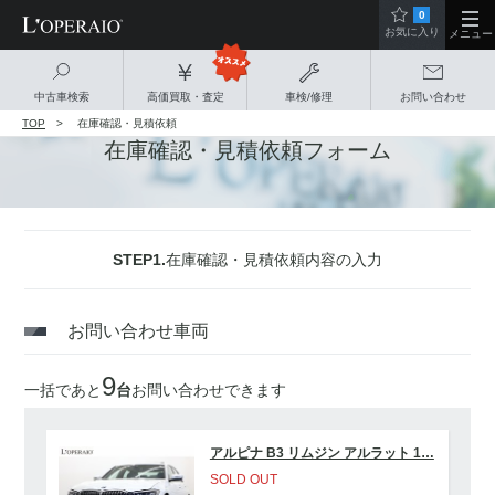
0
お気に入り
メニュー
中古車検索
高価買取・査定
車検/修理
お問い合わせ
TOP
在庫確認・見積依頼
在庫確認・見積依頼フォーム
STEP1.
在庫確認・見積依頼内容の入力
お問い合わせ車両
9
一括であと
台
お問い合わせできます
アルピナ B3 リムジン アルラット 1…
SOLD OUT