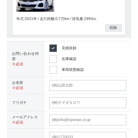
年式:2021年
走行距離:
0.7
万km
排気量:2993cc
削除
見積依頼
お問い合わせ内
容
在庫確認
車両状態確認
お名前
フリガナ
メールアドレス