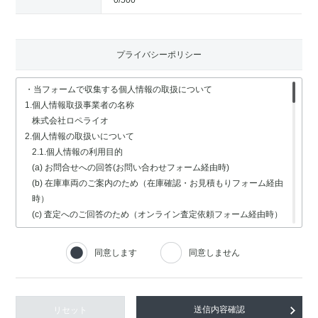
0
/500
プライバシーポリシー
・当フォームで収集する個人情報の取扱について
1.個人情報取扱事業者の名称
株式会社ロペライオ
2.個人情報の取扱いについて
2.1.個人情報の利用目的
(a) お問合せへの回答(お問い合わせフォーム経由時)
(b) 在庫車両のご案内のため（在庫確認・お見積もりフォーム経由
時）
(c) 査定へのご回答のため（オンライン査定依頼フォーム経由時）
(d) 車検・修理関連の回答のため（車検・修理の受付フォーム経由
時）
同意します
同意しません
(e) 採用選考業務（採用情報フォーム経由時）
2.2.個人情報の取扱いの委託
個人情報の取扱いの全部又は一部を委託する場合は、委託する個人
情報の安全管理が図られるよう、充分な保護水準を備えている委託
リセット