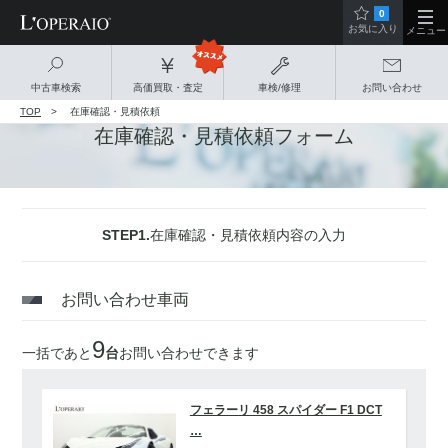
0
お気に入り
メニュー
中古車検索
高価買取・査定
車検/修理
お問い合わせ
TOP
在庫確認・見積依頼
在庫確認・見積依頼フォーム
STEP1.
在庫確認・見積依頼内容の入力
お問い合わせ車両
9
一括であと
台
お問い合わせできます
フェラーリ 458 スパイダー F1 DCT
…