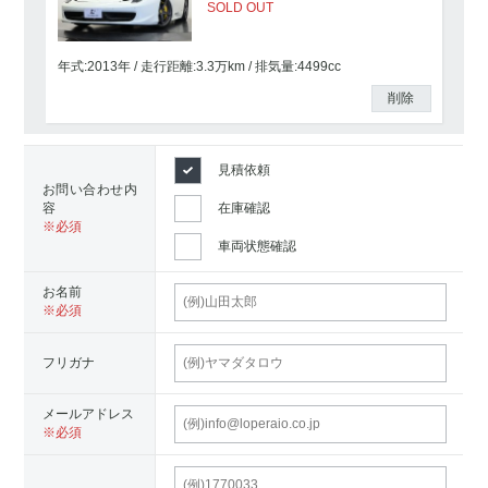
SOLD OUT
年式:2013年
走行距離:
3.3
万km
排気量:4499cc
削除
見積依頼
お問い合わせ内
容
在庫確認
車両状態確認
お名前
フリガナ
メールアドレス