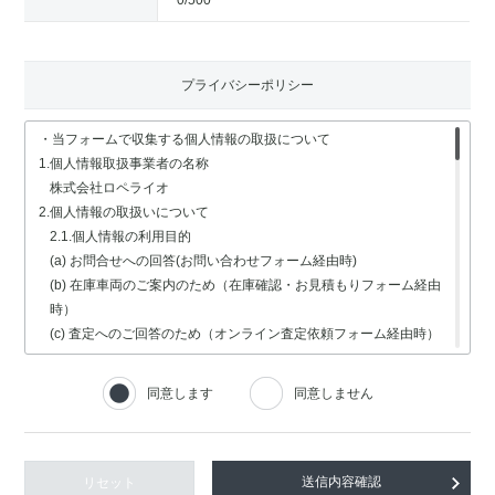
0
/500
プライバシーポリシー
・当フォームで収集する個人情報の取扱について
1.個人情報取扱事業者の名称
株式会社ロペライオ
2.個人情報の取扱いについて
2.1.個人情報の利用目的
(a) お問合せへの回答(お問い合わせフォーム経由時)
(b) 在庫車両のご案内のため（在庫確認・お見積もりフォーム経由
時）
(c) 査定へのご回答のため（オンライン査定依頼フォーム経由時）
(d) 車検・修理関連の回答のため（車検・修理の受付フォーム経由
時）
同意します
同意しません
(e) 採用選考業務（採用情報フォーム経由時）
2.2.個人情報の取扱いの委託
個人情報の取扱いの全部又は一部を委託する場合は、委託する個人
情報の安全管理が図られるよう、充分な保護水準を備えている委託
リセット