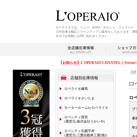
ロペライオでは、ベンツ・BMW・ポルシェ・フェラーリ
入中古車を幅広くラインアップし販売をしております。買
すのでお気軽にお問い合わせください
【お知らせ】L'OPERAIO CHANNEL｜Ferrari 
TOP
店舗別在庫情報
ロペライオ練馬
ロ
ロペライオさいたま
モーターホームbyロペライオ
ブ
ロペシティ西宮
車
(運営元:株式会社うかいや)
年
ロペシティ札幌平岸
(運営元:三愛自動車工業[株])
走