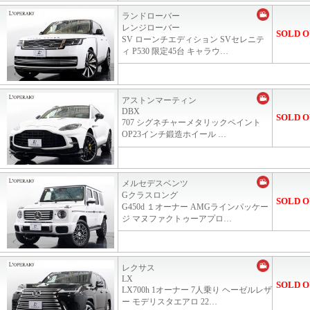
ランドローバー
レンジローバー
SOLD O
SV ローンチエディション SVセレニテ
ィ P530 限定45台 キャラウ…
アストンマーティン
DBX
SOLD O
707 シグネチャーメタリックペイント
OP23インチ鍛造ホイール …
メルセデスベンツ
Gクラスロング
SOLD O
G450d １オーナー AMGラインパッケー
ジ マヌファクトゥーアプロ…
レクサス
LX
SOLD O
LX700h 1オーナー 7人乗り ヘーゼルレザ
ー モデリスタエアロ 22…