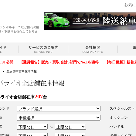
お気に
・ランボルギーニなど憧れの輸
取・下取りも強化しておりま
F50 公開
【受賞報告】販売・買取 合計5部門でNo.1を獲得
【毎日更新】新着
全店舗中古車在庫情報
207
ペライオ全店舗在庫
台
ランド
スペシャルスト
種
ミッション
式
ハンドル
〜
行距離
ボディタイプ