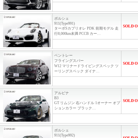
ポルシェ
911(Type991)
SOLD O
ターボSカブリオレ PDK 前期モデル 走
行8,000km未満 PCCB カー…
ベントレー
フライングスパー
SOLD O
W12 マリナードライビングスペック ツ
ーリングスペック ダイナ…
アルピナ
B3
SOLD O
GT リムジン 右ハンドル 1オーナー オプ
ションカラー ブラック…
ポルシェ
911(Type992)
SOLD O