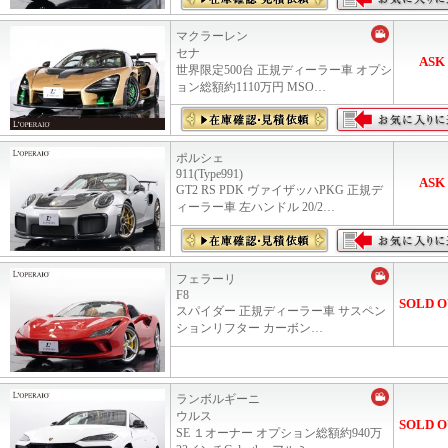
マクラーレン
セナ
ASK
世界限定500台 正規ディーラー車 オプシ
ョン総額約1110万円 MSO…
ポルシェ
911(Type991)
ASK
GT2 RS PDK ヴァイザッハPKG 正規デ
ィーラー車 左ハンドル 20/2…
フェラーリ
F8
SOLD O
スパイダー 正規ディーラー車 サスペン
ションリフター カーボン…
ランボルギーニ
ウルス
SOLD O
SE １オーナー オプション総額約940万