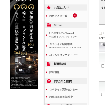
お気に入り
支
0
お気に入り一覧
Movie
L'OPERAIO Channel
〜試乗インプレッション〜
121
ロペライオ紹介動画
〜〜Introduction of L'OPERAIO
ぶっちゃけファクトリー
採用情報
採用情報
買取のご案内
ロペライオ買取センター
お車の高価買取/査定