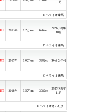
2024年
0.5
万km
2981cc
01月
ロペライオ練馬
2026(R8)年
UT
2013年
1.2
万km
6262cc
10月
ロペライオ練馬
UT
2017年
1.0
万km
3982cc
車検２年付
ロペライオ練馬
2027(R9)年
UT
2018年
3.5
万km
3982cc
11月
ロペライオさいたま