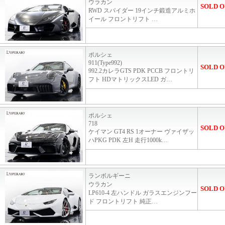
ウラカン
SOLD O
RWD スパイダー 19インチ鍛造アルミホ
イール フロントリフト …
ポルシェ
911(Type992)
SOLD O
992.2カレラGTS PDK PCCB フロントリ
フト HDマトリックスLED ガ…
ポルシェ
718
SOLD O
ケイマン GT4 RS 1オーナー ヴァイザッ
ハPKG PDK 左H 走行1000k…
ランボルギーニ
ウラカン
SOLD O
LP610-4 左ハンドル ガラスエンジンフー
ド フロントリフト 純正…