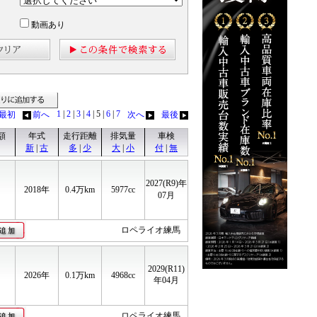
動画あり
見る
見積りに追加する
1
|
2
|
3
|
4
| 5
|
6
|
7
最初
前へ
次へ
最後
額
年式
走行距離
排気量
車検
新
|
古
多
|
少
大
|
小
付
|
無
2027(R9)年
2018年
0.4
万km
5977cc
07月
ロペライオ練馬
2029(R11)
2026年
0.1
万km
4968cc
年04月
ロペライオ練馬