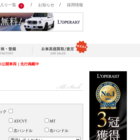
/
/
入り一覧
お知らせ
採用情報
0
未公開車両｜先行掲載中
ック
AT/CVT
MT
左ハンドル
右ハンドル