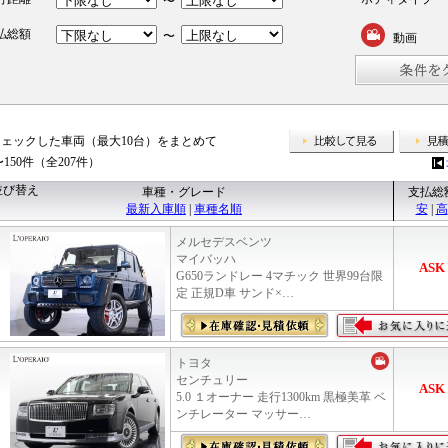
〜
払総額
〜
動画
チェックした車両（最大10台）をまとめて
比較して
〜150件（全207件）
並び替え
車種・グレード
支払総
最新入庫順
|
車種名順
安
|
高
メルセデスベンツ
マイバッハ
ASK
G650ランドレー 4マチック 世界99台限
定 正規D車 サンド×…
トヨタ
センチュリー
ASK
5.0 １オーナー 走行1300km 黒極美革 ベ
ンチレーター マッサー…