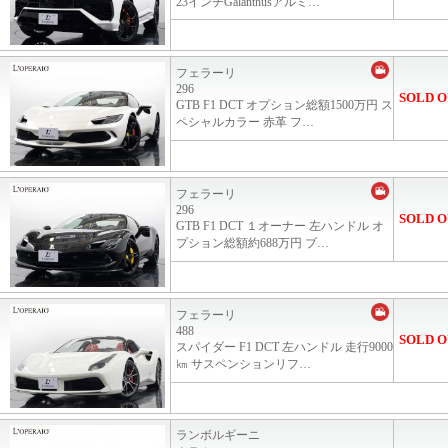
23インチGalanthusアルミ…
フェラーリ
296
SOLD O
GTB F1 DCT オプション総額1500万円 ス
ペシャルカラー 赤革 フ…
フェラーリ
296
SOLD O
GTB F1 DCT １オーナー 左ハンドル オ
プション総額約688万円 ブ…
フェラーリ
488
SOLD O
スパイダー F1 DCT 左ハンドル 走行9000
㎞ サスペンションリフ…
ランボルギーニ