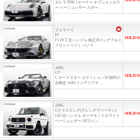
カレラ PDK 1オーナー オプションカラ
ー ベージュレザー スポー…
フェラーリ
FF
SOLD O
F1 DCT 左ハンドル 純正20インチアルミ
フロントリフト パノラ…
AMG
GT
SOLD O
C ロードスター エディション50 国内12
台限定 AMGインテリアナ…
AMG
Gクラスロング(ゲレンデヴァーゲン)
SOLD O
G63 左ハンドル ダイヤモンドホワイト
ベージュレザー OP22イン…