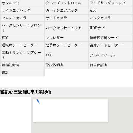
サンルーフ
クルーズコントロール
アイドリングストップ
サイドエアバッグ
カーテンエアバッグ
ABS
フロントカメラ
サイドカメラ
バックカメラ
パークセンサー：フロン
パークセンサー：リア
HDDナビ
ト
ETC
フルレザー
運転席電動シート
運転席シートヒーター
助手席シートヒーター
後席シートヒーター
電動トランク・リアゲー
LED
アルミホイール
ト
整備記録簿
取扱説明書
新車保証書
保証
運営元:三愛自動車工業[株])