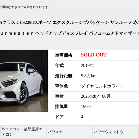
刷に適切な大きさで表示されています。
Sクラス CLS220dスポーツ エクスクルーシブパッケージ サンルーフ 赤
Ｂｕｒｍｅｓｔｅｒ ヘッドアップディスプレイ パフュームアトマイザー 
SOLD OUT
車両価格
年式
2019年
走行距離
5.8万km
車体色
ダイヤモンドホワイト
車検
2026(R8)年06月
排気量
1900cc
ドア
4
Wエアコン（後部座席エ
パワステ
パワーウィンドウ
アコン）