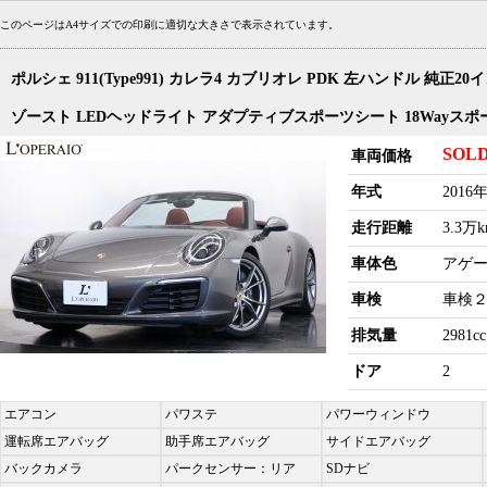
このページはA4サイズでの印刷に適切な大きさで表示されています。
ポルシェ 911(Type991) カレラ4 カブリオレ PDK 左ハンドル 純
ゾースト LEDヘッドライト アダプティブスポーツシート 18Way
SOL
車両価格
年式
2016
走行距離
3.3万
車体色
アゲ
車検
車検
排気量
2981cc
ドア
2
エアコン
パワステ
パワーウィンドウ
運転席エアバッグ
助手席エアバッグ
サイドエアバッグ
バックカメラ
パークセンサー：リア
SDナビ