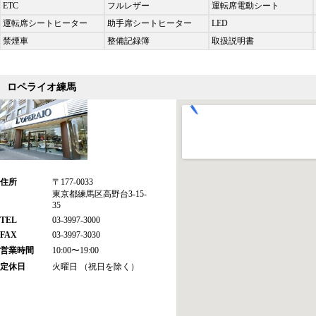
ETC
フルレザー
運転席電動シート
運転席シートヒーター
助手席シートヒーター
LED
禁煙車
整備記録簿
取扱説明書
ロペライオ練馬
住所
〒177-0033
東京都練馬区高野台3-15-
35
TEL
03-3997-3000
FAX
03-3997-3030
営業時間
10:00〜19:00
定休日
火曜日 （祝日を除く）