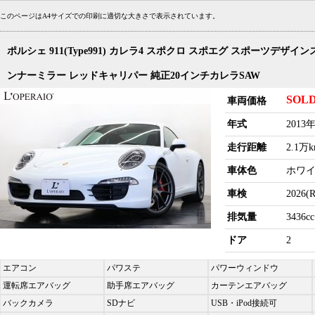
このページはA4サイズでの印刷に適切な大きさで表示されています。
ポルシェ 911(Type991) カレラ4 スポクロ スポエグ スポーツデ
ンナーミラー レッドキャリパー 純正20インチカレラSAW
SOL
車両価格
年式
2013
走行距離
2.1万
車体色
ホワ
車検
2026(
排気量
3436cc
ドア
2
エアコン
パワステ
パワーウィンドウ
運転席エアバッグ
助手席エアバッグ
カーテンエアバッグ
バックカメラ
SDナビ
USB・iPod接続可