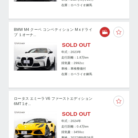
在庫：ロペライオ練馬
BMW M4 クーペ コンペティション M xドライ
ブ １オーナ...
SOLD OUT
年式：2023年
走行距離：
1.8
万km
排気量：2992cc
車検：車検整備付
在庫：ロペライオ練馬
ロータス エミーラ V6 ファーストエディション
6MT 1オ...
SOLD OUT
年式：2024年
走行距離：
0.4
万km
排気量：3450cc
車検：2027(R9)年08月