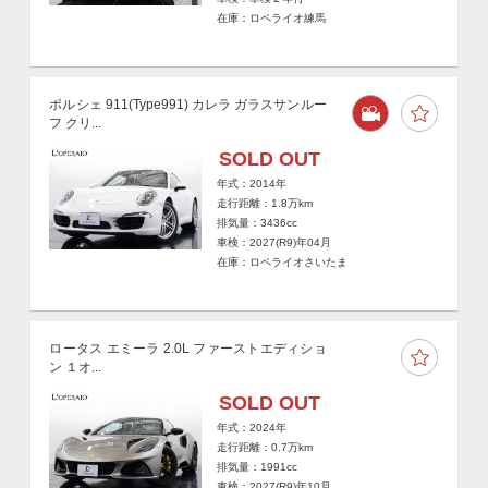
在庫：ロペライオ練馬
ポルシェ 911(Type991) カレラ ガラスサンルー
フ クリ...
SOLD OUT
年式：2014年
走行距離：
1.8
万km
排気量：3436cc
車検：2027(R9)年04月
在庫：ロペライオさいたま
ロータス エミーラ 2.0L ファーストエディショ
ン １オ...
SOLD OUT
年式：2024年
走行距離：
0.7
万km
排気量：1991cc
車検：2027(R9)年10月