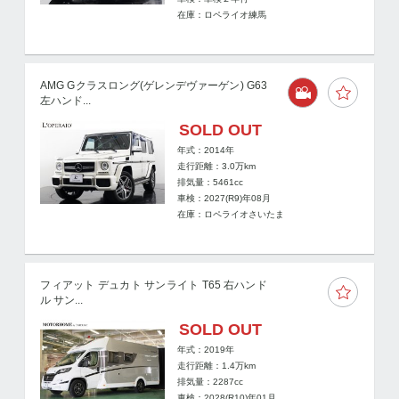
在庫：ロペライオ練馬
AMG Gクラスロング(ゲレンデヴァーゲン) G63
左ハンド...
SOLD OUT
年式：2014年
走行距離：
3.0
万km
排気量：5461cc
車検：2027(R9)年08月
在庫：ロペライオさいたま
フィアット デュカト サンライト T65 右ハンド
ル サン...
SOLD OUT
年式：2019年
走行距離：
1.4
万km
排気量：2287cc
車検：2028(R10)年01月