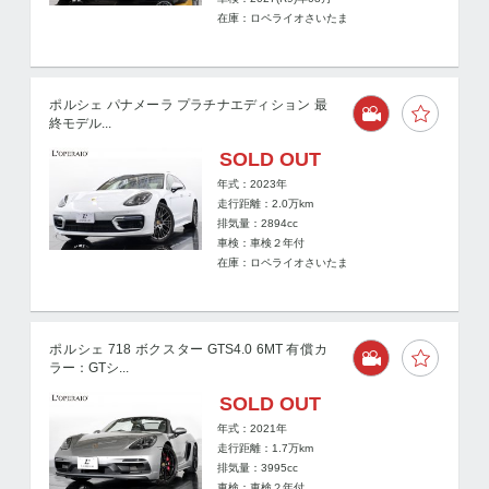
在庫：ロペライオさいたま
ポルシェ パナメーラ プラチナエディション 最
終モデル...
SOLD OUT
年式：2023年
走行距離：
2.0
万km
排気量：2894cc
車検：車検２年付
在庫：ロペライオさいたま
ポルシェ 718 ボクスター GTS4.0 6MT 有償カ
ラー：GTシ...
SOLD OUT
年式：2021年
走行距離：
1.7
万km
排気量：3995cc
車検：車検２年付