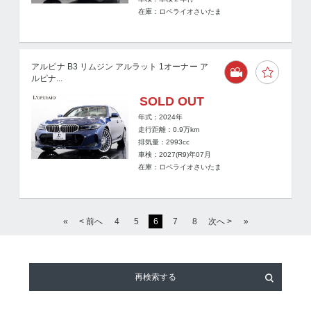
在庫：ロペライオさいたま
アルピナ B3 リムジン アルラット 1オーナー ア
ルピナ...
SOLD OUT
年式：2024年
走行距離：
0.9
万km
排気量：2993cc
車検：2027(R9)年07月
在庫：ロペライオさいたま
«
< 前へ
4
5
6
7
8
次へ >
»
再検索する