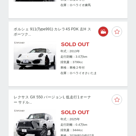
在庫：ロペライオ練馬
ポルシェ 911(Type991) カレラ4S PDK 左H ス
ポーツク...
SOLD OUT
年式：2013年
走行距離：
3.0
万km
排気量：3799cc
車検：車検２年付
在庫：ロペライオさいたま
レクサス GX 550 バージョンL 低走行1オーナ
ー サドル...
SOLD OUT
年式：2025年
走行距離：
0.4
万km
排気量：3444cc
車検：2028(R10)年07月