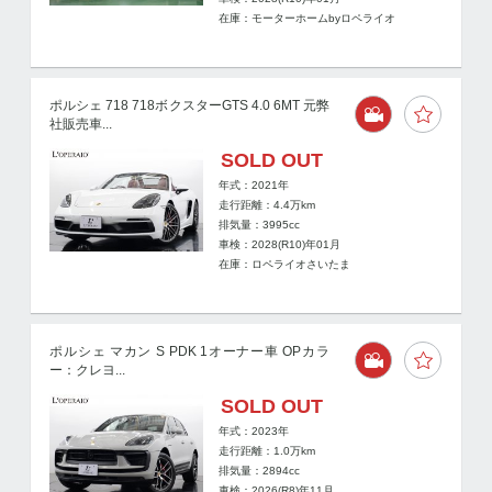
在庫：モーターホームbyロペライオ
ポルシェ 718 718ボクスターGTS 4.0 6MT 元弊
社販売車...
SOLD OUT
年式：2021年
走行距離：
4.4
万km
排気量：3995cc
車検：2028(R10)年01月
在庫：ロペライオさいたま
ポルシェ マカン S PDK 1オーナー車 OPカラ
ー：クレヨ...
SOLD OUT
年式：2023年
走行距離：
1.0
万km
排気量：2894cc
車検：2026(R8)年11月