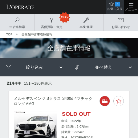
0
お気に入り
メニュー
中古車検索
高価買取・査定
車検/修理
お問い合わせ
TOP
全店舗中古車在庫情報
全店舗在庫情報
絞り込み
並べ替え
214
件中
151
〜
180
件表示
メルセデスベンツ Sクラス S400d 4マチック
ロング AMG...
SOLD OUT
年式：2022年
走行距離：
2.6
万km
排気量：2924cc
車検：2027(R9)年09月