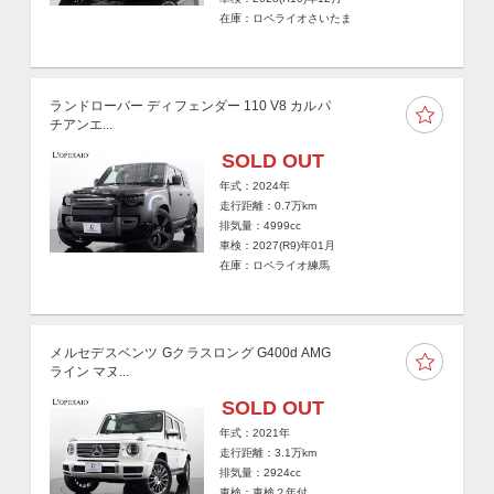
在庫：ロペライオさいたま
ランドローバー ディフェンダー 110 V8 カルパ
チアンエ...
SOLD OUT
年式：2024年
走行距離：
0.7
万km
排気量：4999cc
車検：2027(R9)年01月
在庫：ロペライオ練馬
メルセデスベンツ Gクラスロング G400d AMG
ライン マヌ...
SOLD OUT
年式：2021年
走行距離：
3.1
万km
排気量：2924cc
車検：車検２年付