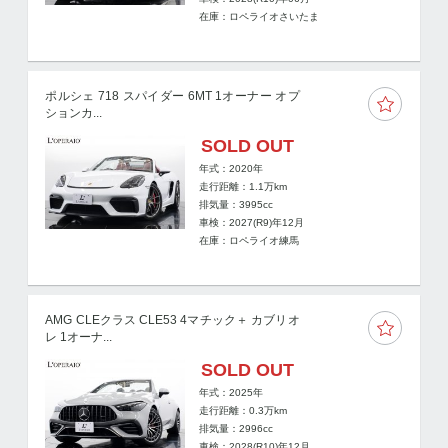
在庫：ロペライオさいたま
ポルシェ 718 スパイダー 6MT 1オーナー オプ
ションカ...
SOLD OUT
年式：2020年
走行距離：
1.1
万km
排気量：3995cc
車検：2027(R9)年12月
在庫：ロペライオ練馬
AMG CLEクラス CLE53 4マチック＋ カブリオ
レ 1オーナ...
SOLD OUT
年式：2025年
走行距離：
0.3
万km
排気量：2996cc
車検：2028(R10)年12月