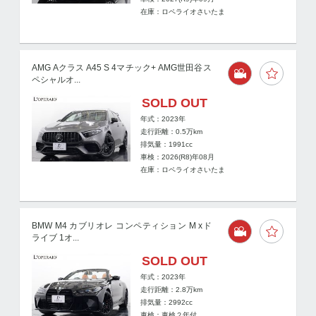
在庫：ロペライオさいたま
AMG Aクラス A45 S 4マチック+ AMG世田谷ス
ペシャルオ...
SOLD OUT
年式：2023年
走行距離：
0.5
万km
排気量：1991cc
車検：2026(R8)年08月
在庫：ロペライオさいたま
BMW M4 カブリオレ コンペティション M xド
ライブ 1オ...
SOLD OUT
年式：2023年
走行距離：
2.8
万km
排気量：2992cc
車検：車検２年付