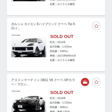
在庫：ロペライオ練馬
ポルシェ カイエン Eハイブリッド クーペ Tip-S
21イ...
SOLD OUT
年式：2024年
走行距離：
1.9
万km
排気量：2995cc
車検：2027(R9)年04月
在庫：ロペライオ練馬
アストンマーティン DB11 V8 クーペ OPカラ
ー：マロン...
SOLD OUT
年式：2019年
走行距離：
1.5
万km
排気量：3982cc
車検：車検２年付