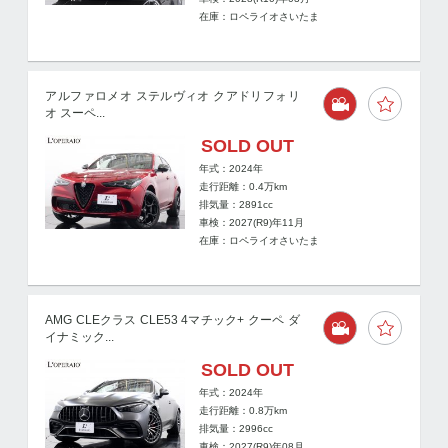
在庫：ロペライオさいたま
アルファロメオ ステルヴィオ クアドリフォリ
オ スーペ...
SOLD OUT
年式：2024年
走行距離：
0.4
万km
排気量：2891cc
車検：2027(R9)年11月
在庫：ロペライオさいたま
AMG CLEクラス CLE53 4マチック+ クーペ ダ
イナミック...
SOLD OUT
年式：2024年
走行距離：
0.8
万km
排気量：2996cc
車検：2027(R9)年08月