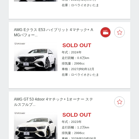
在庫：ロペライオさいたま
AMG Eクラス E53 ハイブリット 4マチック+ A
MGパフォー...
SOLD OUT
年式：2024年
走行距離：
0.6
万km
排気量：2996cc
車検：2027(R9)年12月
在庫：ロペライオさいたま
AMG GT 53 4door 4マチック+ 1オーナー ステ
ルスフルプ...
SOLD OUT
年式：2023年
走行距離：
1.2
万km
排気量：2996cc
車検：2028(R10)年06月