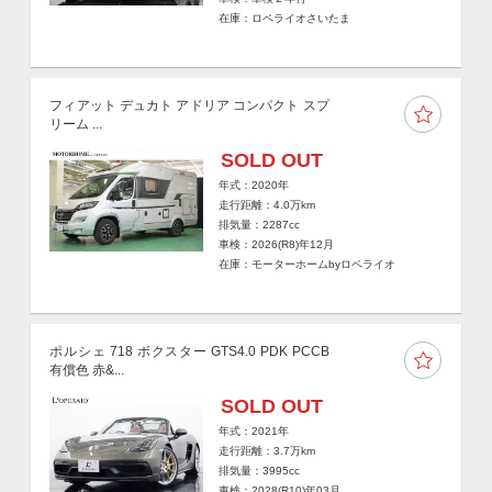
在庫：ロペライオさいたま
フィアット デュカト アドリア コンパクト スプ
リーム ...
SOLD OUT
年式：2020年
走行距離：
4.0
万km
排気量：2287cc
車検：2026(R8)年12月
在庫：モーターホームbyロペライオ
ポルシェ 718 ボクスター GTS4.0 PDK PCCB
有償色 赤&...
SOLD OUT
年式：2021年
走行距離：
3.7
万km
排気量：3995cc
車検：2028(R10)年03月