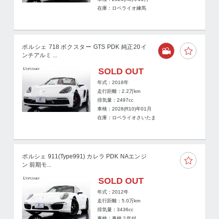
在庫：ロペライオ練馬
ポルシェ 718 ボクスター GTS PDK 純正20イ
ンチアルミ ...
SOLD OUT
年式：2018年
走行距離：
2.2
万km
排気量：2497cc
車検：2028(R10)年01月
在庫：ロペライオさいたま
ポルシェ 911(Type991) カレラ PDK NAエンジ
ン 前期モ...
SOLD OUT
年式：2012年
走行距離：
5.0
万km
排気量：3436cc
車検：車検２年付