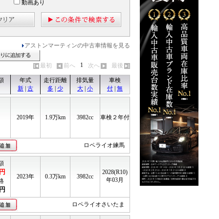
動画あり
アストンマーティンの中古車情報を見る
見る
見積りに追加する
1
最初
前へ
次へ
最後
額
年式
走行距離
排気量
車検
新
|
古
多
|
少
大
|
小
付
|
無
2019年
1.9
万km
3982cc
車検２年付
ロペライオ練馬
額
円
2028(R10)
2023年
0.3
万km
3982cc
年03月
格
円
ロペライオさいたま