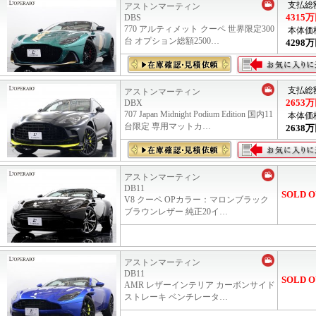
支払総
アストンマーティン
4315
万
DBS
770 アルティメット クーペ 世界限定300
本体価
台 オプション総額2500…
4298
万
支払総
アストンマーティン
2653
万
DBX
707 Japan Midnight Podium Edition 国内11
本体価
台限定 専用マットカ…
2638
万
アストンマーティン
DB11
SOLD O
V8 クーペ OPカラー：マロンブラック
ブラウンレザー 純正20イ…
アストンマーティン
DB11
SOLD O
AMR レザーインテリア カーボンサイド
ストレーキ ベンチレータ…