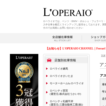
ロペライオでは、ベンツ・BMW・ポルシェ・フェラーリ
入中古車を幅広くラインアップし販売をしております。買
すのでお気軽にお問い合わせください
【お知らせ】L'OPERAIO CHANNEL｜Ferrari 
TOP
店舗別在庫情報
ロペライオ練馬
ア
ロペライオさいたま
モーターホームbyロペライオ
車
ロペシティ西宮
年
(運営元:株式会社うかいや)
走
ロペシティ札幌平岸
(運営元:三愛自動車工業[株])