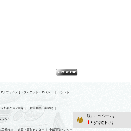
アルファロメオ・フィアット・アバルト
｜
ベントレー
｜
ィ札幌平岸 (運営元:三愛自動車工業[株])
｜
現在このページを
レンタル
1
人が閲覧中です
工業[株])
｜
東日本買取センター
｜
中部買取センター
｜