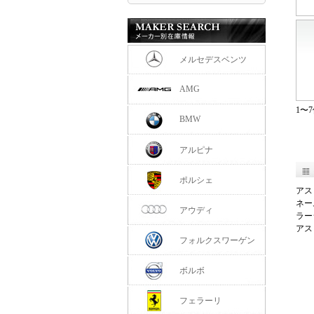
メルセデスベンツ
AMG
1〜
BMW
アルピナ
ポルシェ
アス
ネー
アウディ
ラー
アス
フォルクスワーゲン
ボルボ
フェラーリ