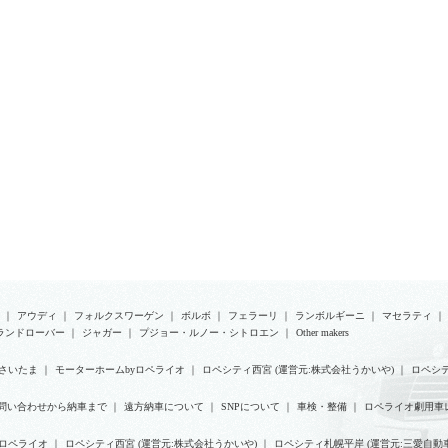
｜
アウディ
｜
フォルクスワーゲン
｜
ボルボ
｜
フェラーリ
｜
ランボルギーニ
｜
マセラティ
｜
ランドローバー
｜
ジャガー
｜
プジョー・ルノー・シトロエン
｜
Other makers
さいたま
｜
モーターホームbyロペライオ
｜
ロペシティ西宮 (運営元:株式会社うかいや)
｜
ロペシテ
問い合わせから納車まで
｜
遠方納車について
｜
SNPについて
｜
車検・整備
｜
ロペライオ劇用車
yロペライオ
｜
ロペシティ西宮 (運営元:株式会社うかいや)
｜
ロペシティ札幌平岸 (運営元:三愛自動車