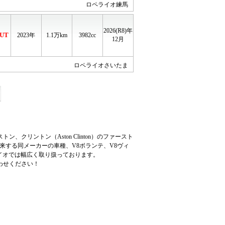
ロペライオ練馬
2026(R8)年
UT
2023年
1.1
万km
3982cc
12月
ロペライオさいたま
リントン（Aston Clinton）のファースト
に由来する同メーカーの車種、V8ボランテ、V8ヴィ
ライオでは幅広く取り扱っております。
わせください！