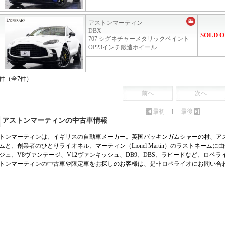
アストンマーティン
DBX
SOLD O
707 シグネチャーメタリックペイント
OP23インチ鍛造ホイール …
7件（全7件）
前へ
次へ
最初
最後
1
アストンマーティンの中古車情報
トンマーティンは、イギリスの自動車メーカー。英国バッキンガムシャーの村、アストン、ク
ムと、創業者のひとりライオネル、マーティン（Lionel Martin）のラストネーム
ジュ、V8ヴァンテージ、V12ヴァンキッシュ、DB9、DBS、ラピードなど、ロペ
トンマーティンの中古車や限定車をお探しのお客様は、是非ロペライオにお問い合