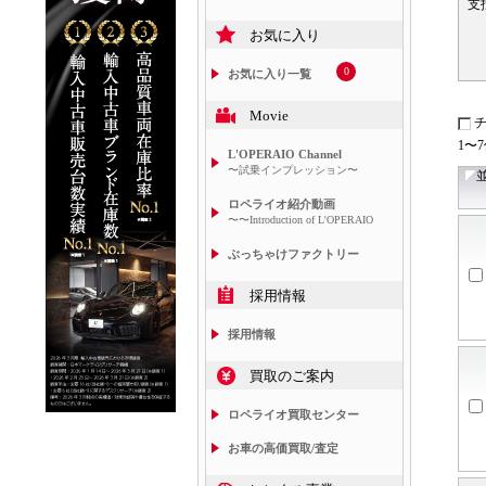
支
お気に入り
0
お気に入り一覧
Movie
1〜
L'OPERAIO Channel
〜試乗インプレッション〜
ロペライオ紹介動画
〜〜Introduction of L'OPERAIO
ぶっちゃけファクトリー
採用情報
採用情報
買取のご案内
ロペライオ買取センター
お車の高価買取/査定