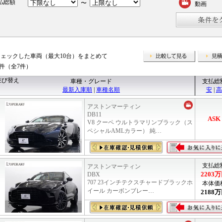
払総額
〜
動画
チェックした車両（最大10台）をまとめて
比較して
7件（全7件）
並び替え
車種・グレード
支払総
最新入庫順
|
車種名順
安
|
高
アストンマーティン
DB11
ASK
V8 クーペ ウルトラマリンブラック（ス
ペシャルAMLカラー） 純…
支払総
アストンマーティン
2203
万
DBX
707 23インチテクスチャードブラックホ
本体価
イール カーボンブレー…
2188
万