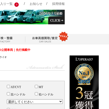
/
/
入り一覧
お知らせ
採用情報
0
未公開車両｜先行掲載中
ペライオ
AT/CVT
MT
左ハンドル
右ハンドル