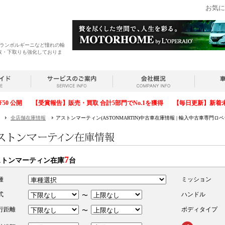
お気に
・ランボルギーニなど憧れの輸
取・下取りも強化しておりま
F50 公開
【受賞報告】販売・買取 合計5部門でNo.1を獲得
【毎日更新】新着
全店舗在庫情報
アストンマーティン(ASTONMARTIN)中古車在庫情報 | 輸入中古車専門ロ
7
ストンマーティン在庫
台
種
ミッション
式
ハンドル
〜
行距離
ボディタイプ
〜