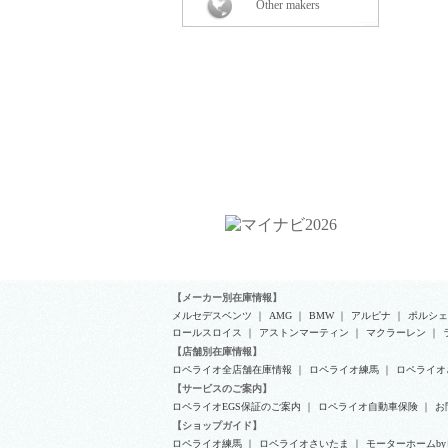
Other makers
【メーカー別在庫情報】
メルセデスベンツ
｜
AMG
｜
BMW
｜
アルピナ
｜
ポルシェ
ロールスロイス
｜
アストンマーティン
｜
マクラーレン
｜
【店舗別在庫情報】
ロペライオ全店舗在庫情報
｜
ロペライオ練馬
｜
ロペライオ
【サービスのご案内】
ロペライオEGS保証のご案内
｜
ロペライオ自動車保険
｜
お
【ショップガイド】
ロペライオ練馬
｜
ロペライオさいたま
｜
モーターホームb