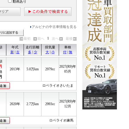
動画あり
アルピナの中古車情報を見る
見る
見積りに追加する
1
最初
前へ
次へ
最後
額
年式
走行距離
排気量
車検
新
|
古
多
|
少
大
|
小
付
|
無
額
円
2027(R9)年
2013年
5.0
万km
2979cc
05月
格
円
ロペライオさいたま
2027(R9)年
2020年
2.7
万km
2993cc
12月
ロペライオ練馬