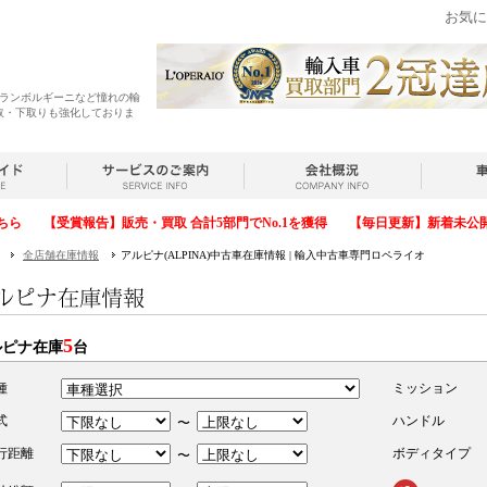
お気に
・ランボルギーニなど憧れの輸
取・下取りも強化しておりま
ちら
【受賞報告】販売・買取 合計5部門でNo.1を獲得
【毎日更新】新着未公
全店舗在庫情報
アルピナ(ALPINA)中古車在庫情報 | 輸入中古車専門ロペライオ
5
ルピナ在庫
台
種
ミッション
式
ハンドル
〜
行距離
ボディタイプ
〜