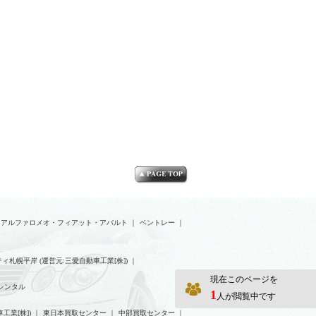
アルファロメオ・フィアット・アバルト
｜
ベントレー
｜
ィ札幌平岸 (運営元:三愛自動車工業[株])
｜
現在このページを
レンタル
1
人が閲覧中です
工業[株])
｜
東日本買取センター
｜
中部買取センター
｜