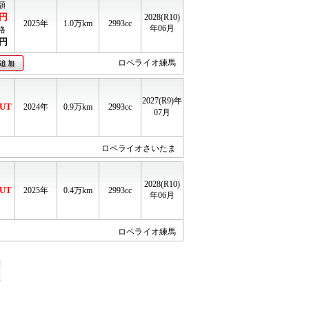
額
円
2028(R10)
2025年
1.0
万km
2993cc
年06月
格
円
ロペライオ練馬
2027(R9)年
UT
2024年
0.9
万km
2993cc
07月
ロペライオさいたま
2028(R10)
UT
2025年
0.4
万km
2993cc
年06月
ロペライオ練馬