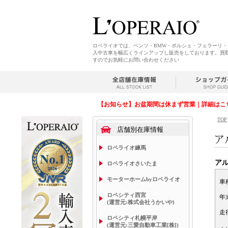
ロペライオでは、ベンツ・BMW・ポルシェ・フェラーリ
入中古車を幅広くラインアップし販売をしております。買
すのでお気軽にお問い合わせください
【お知らせ】お盆期間は休まず営業｜詳細はこ
TOP
店舗別在庫情報
ロペライオ練馬
ア
ロペライオさいたま
モーターホームbyロペライオ
車
ロペシティ西宮
年
(運営元:株式会社うかいや)
走
ロペシティ札幌平岸
(運営元:三愛自動車工業[株])