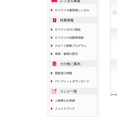
レンタル事業
ロペライオ劇用車レンタル
特典情報
ロペライオEGS保証
ロペライオ自動車保険
スピード納車プログラム
車検・修理の受付
その他ご案内
業販窓口情報
パンフレットダウンロード
リンク一覧
1〜
ご納車のお客様
フェイスブック