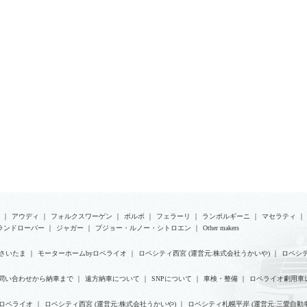
｜
アウディ
｜
フォルクスワーゲン
｜
ボルボ
｜
フェラーリ
｜
ランボルギーニ
｜
マセラティ
｜
ランドローバー
｜
ジャガー
｜
プジョー・ルノー・シトロエン
｜
Other makers
さいたま
｜
モーターホームbyロペライオ
｜
ロペシティ西宮 (運営元:株式会社うかいや)
｜
ロペシテ
問い合わせから納車まで
｜
遠方納車について
｜
SNPについて
｜
車検・整備
｜
ロペライオ劇用車
yロペライオ
｜
ロペシティ西宮 (運営元:株式会社うかいや)
｜
ロペシティ札幌平岸 (運営元:三愛自動車