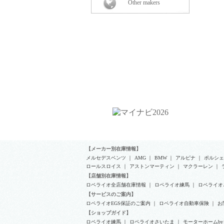
Other makers
【メーカー別在庫情報】
メルセデスベンツ
｜
AMG
｜
BMW
｜
アルピナ
｜
ポルシェ
ロールスロイス
｜
アストンマーティン
｜
マクラーレン
｜
【店舗別在庫情報】
ロペライオ全店舗在庫情報
｜
ロペライオ練馬
｜
ロペライオ
【サービスのご案内】
ロペライオEGS保証のご案内
｜
ロペライオ自動車保険
｜
お
【ショップガイド】
ロペライオ練馬
｜
ロペライオさいたま
｜
モーターホームb