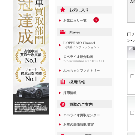
支
お気に入り
0
お気に入り一覧
Movie
1〜
L'OPERAIO Channel
〜試乗インプレッション〜
ロペライオ紹介動画
〜〜Introduction of L'OPERAIO
ぶっちゃけファクトリー
採用情報
採用情報
買取のご案内
ロペライオ買取センター
お車の高価買取/査定