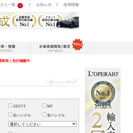
/
/
入り一覧
お知らせ
採用情報
0
開車両｜先行掲載中
AT/CVT
MT
左ハンドル
右ハンドル