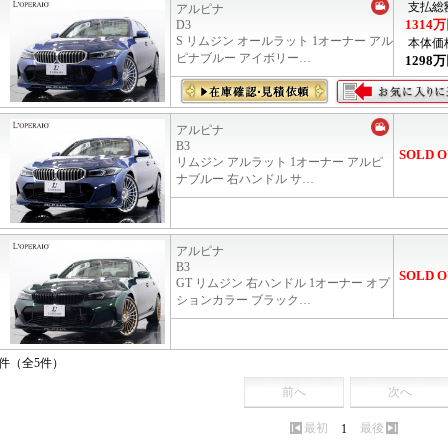
支払総
アルピナ
1314
万
D3
S リムジン オールラット 1オーナー アル
本体価
ピナブルー アイボリー…
1298
万
アルピナ
B3
SOLD O
リムジン アルラット 1オーナー アルピ
ナブルー 右ハンドル サ…
アルピナ
B3
SOLD O
GT リムジン 右ハンドル 1オーナー オプ
ションカラー ブラック…
5件（全5件）
前へ
次へ
最初
最後
1