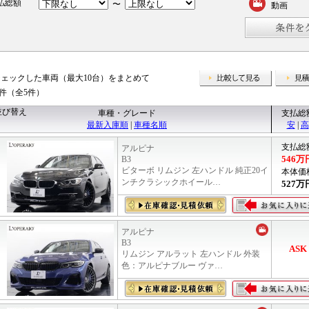
払総額
〜
動画
チェックした車両（最大10台）をまとめて
比較して
5件（全5件）
並び替え
車種・グレード
支払総
最新入庫順
|
車種名順
安
|
高
支払総
アルピナ
546
万
B3
ビターボ リムジン 左ハンドル 純正20イ
本体価
ンチクラシックホイール…
527
万
アルピナ
B3
ASK
リムジン アルラット 左ハンドル 外装
色：アルピナブルー ヴァ…